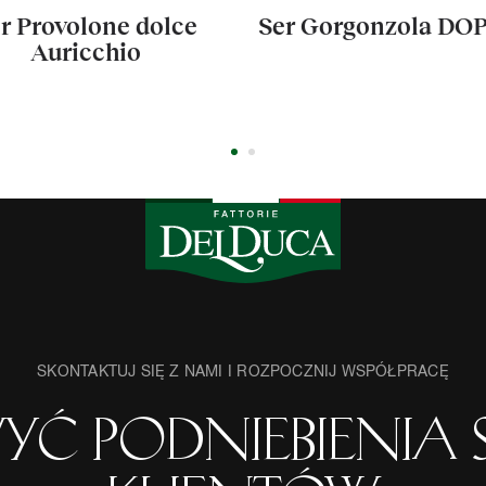
Ser Gorgonzola
Ser Gorgonzola
Bavarese Piccante
dolce DOP
in stanghe
SKONTAKTUJ SIĘ Z NAMI I ROZPOCZNIJ WSPÓŁPRACĘ
ć podniebienia