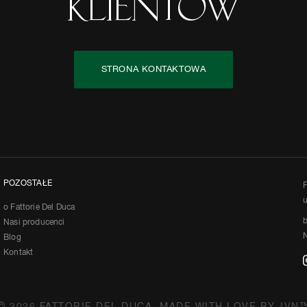
klientów
STRONA KONTAKTOWA
POZOSTAŁE
F
u
o Fattorie Del Duca
b
Nasi producenci
Blog
Kontakt
© 2026 FATTORIE DEL DUCA. MADE WITH LOVE BY
IVN