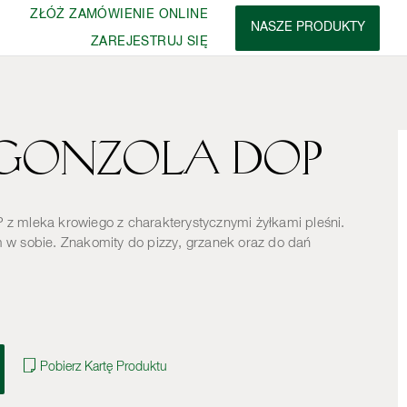
ZŁÓŻ ZAMÓWIENIE ONLINE
NASZE PRODUKTY
ZAREJESTRUJ SIĘ
rgonzola DOP
by
Sery
z mleka krowiego z charakterystycznymi żyłkami pleśni.
 w sobie. Znakomity do pizzy, grzanek oraz do dań
zyby
Napoje
Słodycze i kawa
Pobierz Kartę Produktu