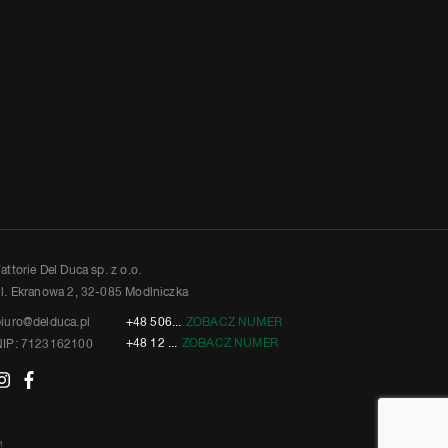
attorie Del Duca sp. z o.o.
l. Ekranowa 2, 32-085 Modlniczka
iuro@delduca.pl
+48 506...
ZOBACZ NUMER
+48 12 ...
ZOBACZ NUMER
NIP: 7123162100
™