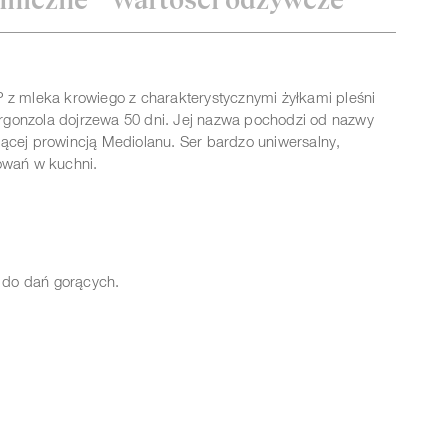
hniczne
Wartości odżywcze
 z mleka krowiego z charakterystycznymi żyłkami pleśni
rgonzola dojrzewa 50 dni.
Jej nazwa pochodzi od nazwy
ącej prowincją Mediolanu. Ser bardzo uniwersalny,
owań w kuchni.
z do dań gorących.