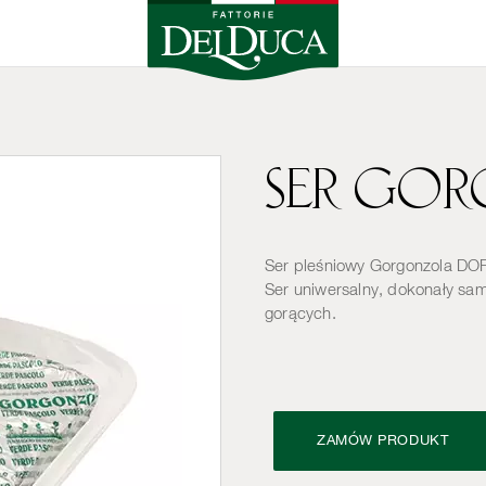
Ser Go
Wędliny
Mięso i ry
Ser pleśniowy Gorgonzola DOP 
Ser uniwersalny, dokonały sam
Mąki
Trufle i gr
gorących.
Oliwy i octy
Pomidory
ZAMÓW PRODUKT