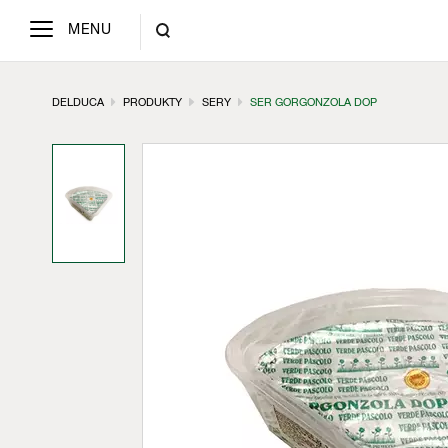
MENU
DELDUCA
PRODUKTY
SERY
SER GORGONZOLA DOP
Alkohole
Makarony i ryże
Marynaty, salsy
i przyprawy