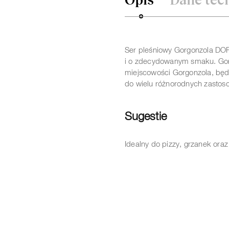
Opis
Dane tec
Ser pleśniowy Gorgonzola DOP
i o zdecydowanym smaku.
Go
miejscowości Gorgonzola, będ
do wielu różnorodnych zastos
Sugestie
Idealny do pizzy, grzanek ora